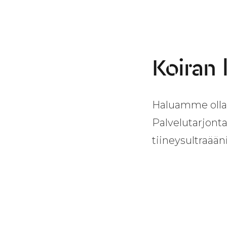
Koiran 
Haluamme olla 
Palvelutarjont
tiineysultraää