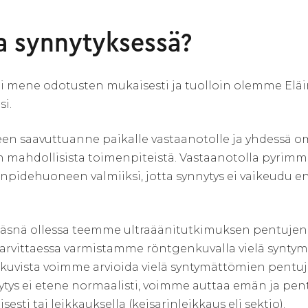
a synnytyksessä?
 ei mene odotusten mukaisesti ja tuolloin olemme Elä
i.
een saavuttuanne paikalle vastaanotolle ja yhdessä o
 mahdollisista toimenpiteistä. Vastaanotolla pyrim
npidehuoneen valmiiksi, jotta synnytys ei vaikeudu e
äsnä ollessa teemme ultraäänitutkimuksen pentujen 
 tarvittaessa varmistamme röntgenkuvalla vielä synt
uvista voimme arvioida vielä syntymättömien pentuj
ytys ei etene normaalisti, voimme auttaa emän ja pent
esti tai leikkauksella (keisarinleikkaus eli sektio).