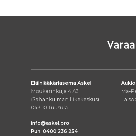
Varaa
Eläinlääkäriasema Askel
Aukiol
Moukarinkuja 4 A3
Ma-Pe
(Sahankulman liikekeskus)
La s
04300 Tuusula
info@askel.pro
Puh:
0400 236 254