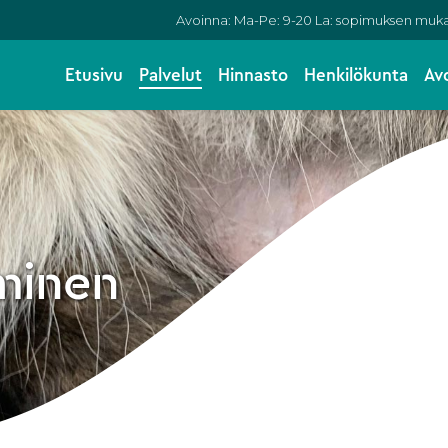
Avoinna: Ma-Pe: 9-20 La: sopimuksen muk
Etusivu
Palvelut
Hinnasto
Henkilökunta
Av
yminen