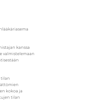
inlääkäriasema
mistajan kanssa
me valmistelemaan
ntisestään
tilan
ymättömien
en kokoa ja
ujen tilan