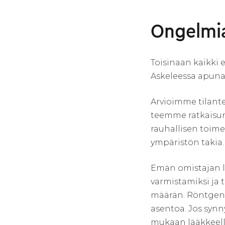
Ongelmi
Toisinaan kaikki
Askeleessa apunas
Arvioimme tilant
teemme ratkaisun
rauhallisen toime
ympäristön takia.
Emän omistajan l
varmistamiksi ja
määrän. Röntgenk
asentoa. Jos synn
mukaan lääkkeellis