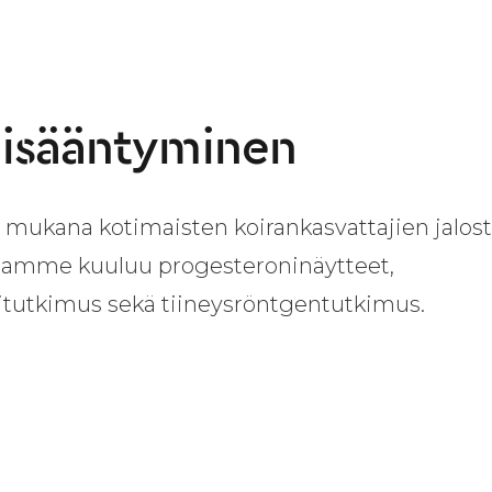
lisääntyminen
mukana kotimaisten koirankasvattajien jalost
aamme kuuluu progesteroninäytteet,
nitutkimus sekä tiineysröntgentutkimus.