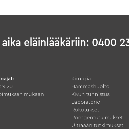
 aika eläinlääkäriin: 0400 2
oajat:
Kirurgia
 9-20
Hammashuolto
opimuksen mukaan
Kivun tunnistus
Laboratorio
Rokotukset
Röntgentutkimukset
Ultraäänitutkimukset