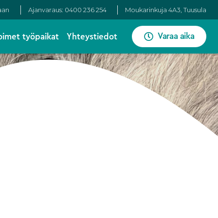
aan
Ajanvaraus: 0400 236 254
Moukarinkuja 4A3, Tuusula
Varaa aika
oimet työpaikat
Yhteystiedot